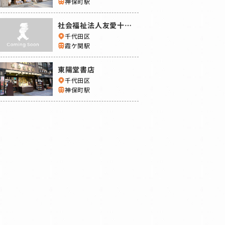
神保町駅
社会福祉法人友愛十字
会 友愛書房
千代田区
霞ケ関駅
東陽堂書店
千代田区
神保町駅