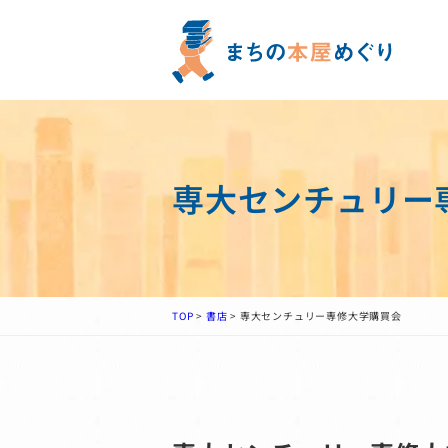
専大センチュリー
TOP
>
書店
>
専大センチュリー専修大学購買会