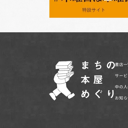
書店一
サービ
中の人
お知ら