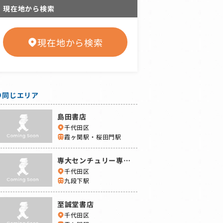
現在地から検索
現在地から検索
同じエリア
島田書店
千代田区
霞ヶ関駅・桜田門駅
専大センチュリー専修
大学購買会
千代田区
九段下駅
至誠堂書店
千代田区