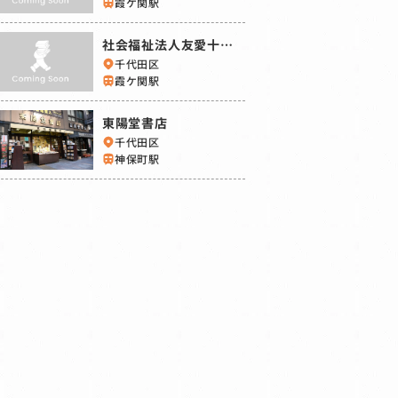
霞ケ関駅
社会福祉法人友愛十字
会 友愛書房
千代田区
霞ケ関駅
東陽堂書店
千代田区
神保町駅