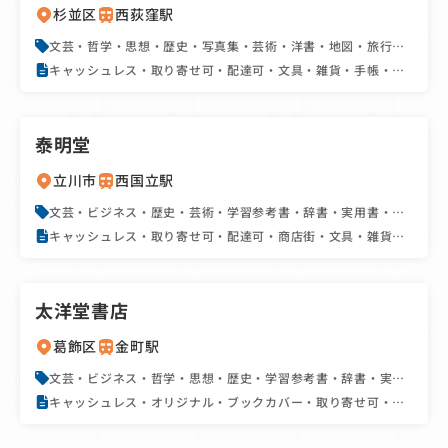
杉並区
西荻窪駅
文芸・哲学・思想・歴史・写真集・芸術・洋書・地図・旅行
書・文庫・新書・雑誌
キャッシュレス・取り寄せ可・配達可・文具・雑貨・手帳・カ
レンダー・ユニーク
泰明堂
立川市
西国立駅
文芸・ビジネス・歴史・芸術・学習参考書・辞書・実用書・地
図・旅行書・絵本・児童書・文庫・雑誌・コミック
キャッシュレス・取り寄せ可・配達可・商店街・文具・雑貨・
手帳・カレンダー・たばこ販売店・SNS
太洋堂書店
葛飾区
金町駅
文芸・ビジネス・哲学・思想・歴史・学習参考書・辞書・実用
書・資格書・地図・旅行書・絵本・児童書・文庫・新書・雑
キャッシュレス・オリジナル・ブックカバー・取り寄せ可・配
誌・コミック
達可・商店街・手帳・カレンダー・駅近・SNS・フェア・イベ
ント