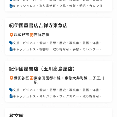
地図・旅行書・文庫・新書・雑誌
キャッシュレス・取り寄せ可・文具・雑貨・手帳・カレンダ
ー・駅近・SNS
紀伊國屋書店吉祥寺東急店
武蔵野市
吉祥寺駅
文芸・ビジネス・哲学・思想・歴史・写真集・芸術・洋書・学
習参考書・辞書・実用書・資格書・地図・旅行書・絵本・児童
キャッシュレス・御書印・取り寄せ可・手帳・カレンダー・
書・文庫・新書・雑誌・コミック
SNS・フェア・イベント
紀伊國屋書店（玉川高島屋店）
世田谷区
東急田園都市線・東急大井町線 二子玉川
駅
文芸・ビジネス・哲学・思想・歴史・写真集・芸術・洋書・学
習参考書・辞書・実用書・資格書・地図・旅行書・絵本・児童
キャッシュレス・オリジナル・ブックカバー・取り寄せ可・手
書・BL・文庫・新書・雑誌・コミック
帳・カレンダー・駅近・駐車場あり・SNS・フェア・イベント
教文館