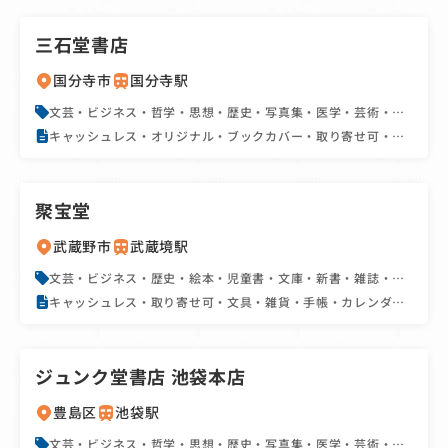
三石堂書店
国分寺市
国分寺駅
文芸・ビジネス・哲学・思想・歴史・写真集・医学・芸術・学
習参考書・辞書・実用書・資格書・地図・旅行書・絵本・児童
キャッシュレス・オリジナル・ブックカバー・取り寄せ可・商
書・BL・文庫・新書・雑誌・コミック・アダルト
店街・文具・雑貨・手帳・カレンダー・駅近
聚宝堂
武蔵野市
武蔵境駅
文芸・ビジネス・歴史・絵本・児童書・文庫・新書・雑誌・コ
ミック
キャッシュレス・取り寄せ可・文具・雑貨・手帳・カレンダ
ー・教科書販売店・SNS
ジュンク堂書店 池袋本店
豊島区
池袋駅
文芸・ビジネス・哲学・思想・歴史・写真集・医学・芸術・洋