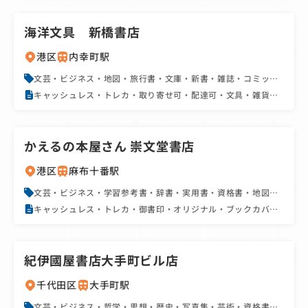
海洋文具 新橋書店
港区
内幸町駅
文芸・ビジネス・地図・旅行書・文庫・新書・雑誌・コミッ
ク・アダルト
キャッシュレス・トレカ・取り寄せ可・配達可・文具・雑貨・
手帳・カレンダー・教科書販売店・早朝営業・駅近・SNS・フ
ェア・イベント・ユニーク
かえるの本屋さん 崇文堂書店
港区
麻布十番駅
文芸・ビジネス・学習参考書・辞書・実用書・資格書・地図・
旅行書・絵本・児童書・文庫・新書・雑誌・コミック
キャッシュレス・トレカ・御書印・オリジナル・ブックカバ
ー・取り寄せ可・商店街・文具・雑貨・手帳・カレンダー・駅
近・SNS・ユニーク
紀伊國屋書店大手町ビル店
千代田区
大手町駅
文芸・ビジネス・哲学・思想・歴史・写真集・芸術・資格書・