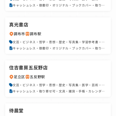
書・学習参考書・辞書・実用書・資格書・地図・旅行書・絵
キャッシュレス・御書印・オリジナル・ブックカバー・取り寄
本・児童書・BL・文庫・新書・雑誌・コミック・政治・経済・
せ可・カフェ併設・文具・雑貨・手帳・カレンダー・駅近・駐
法律
車場あり・SNS・フェア・イベント
真光書店
調布市
調布駅
文芸・ビジネス・哲学・思想・歴史・写真集・学習参考書・辞
書・実用書・資格書・地図・旅行書・絵本・児童書・BL・文
キャッシュレス・御書印・オリジナル・ブックカバー・取り寄
庫・新書・雑誌・コミック
せ可・手帳・カレンダー・教科書販売店・駅近・SNS
住吉書房五反野店
足立区
五反野駅
文芸・ビジネス・哲学・思想・歴史・写真集・医学・芸術・学
習参考書・辞書・実用書・資格書・地図・旅行書・絵本・児童
キャッシュレス・取り寄せ可・文具・雑貨・手帳・カレンダ
書・BL・文庫・新書・雑誌・コミック・アダルト
ー・駅近・SNS・フェア・イベント
待晨堂