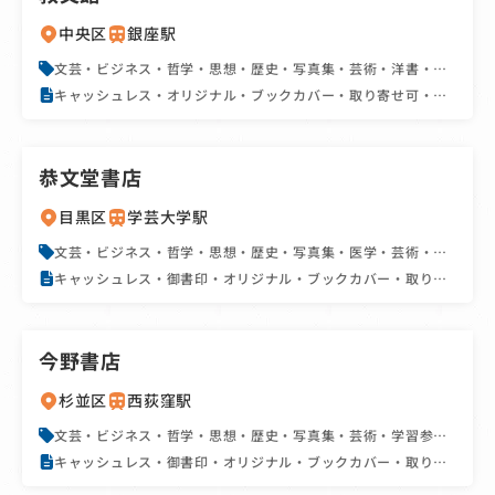
中央区
銀座駅
文芸・ビジネス・哲学・思想・歴史・写真集・芸術・洋書・実
用書・資格書・地図・旅行書・絵本・児童書・文庫・新書・雑
キャッシュレス・オリジナル・ブックカバー・取り寄せ可・カ
誌・コミック
フェ併設・文具・雑貨・手帳・カレンダー・駅近・SNS・フェ
ア・イベント
恭文堂書店
目黒区
学芸大学駅
文芸・ビジネス・哲学・思想・歴史・写真集・医学・芸術・学
習参考書・辞書・実用書・資格書・地図・旅行書・絵本・児童
キャッシュレス・御書印・オリジナル・ブックカバー・取り寄
書・BL・文庫・新書・雑誌・コミック
せ可・商店街・文具・雑貨・手帳・カレンダー・たばこ販売
店・駅近・SNS・カプセルトイ設置
今野書店
杉並区
西荻窪駅
文芸・ビジネス・哲学・思想・歴史・写真集・芸術・学習参考
書・辞書・実用書・資格書・絵本・児童書・BL・文庫・新書・
キャッシュレス・御書印・オリジナル・ブックカバー・取り寄
雑誌・コミック
せ可・商店街・文具・雑貨・手帳・カレンダー・教科書販売
店・駅近・SNS・フェア・イベント