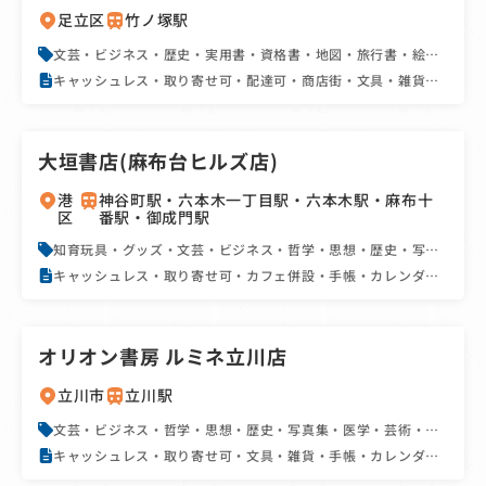
足立区
竹ノ塚駅
文芸・ビジネス・歴史・実用書・資格書・地図・旅行書・絵
本・児童書・BL・文庫・新書・雑誌・コミック
キャッシュレス・取り寄せ可・配達可・商店街・文具・雑貨・
手帳・カレンダー・駅近・フェア・イベント
大垣書店(麻布台ヒルズ店)
港
神谷町駅・六本木一丁目駅・六本木駅・麻布十
区
番駅・御成門駅
知育玩具・グッズ・文芸・ビジネス・哲学・思想・歴史・写真
集・芸術・洋書・学習参考書・辞書・実用書・資格書・地図・
キャッシュレス・取り寄せ可・カフェ併設・手帳・カレンダ
旅行書・絵本・児童書・文庫・新書・雑誌・コミック
ー・駅近・駐車場あり・SNS・フェア・イベント・ユニーク
オリオン書房 ルミネ立川店
立川市
立川駅
文芸・ビジネス・哲学・思想・歴史・写真集・医学・芸術・洋
書・学習参考書・辞書・実用書・資格書・地図・旅行書・絵
キャッシュレス・取り寄せ可・文具・雑貨・手帳・カレンダ
本・児童書・BL・文庫・新書・雑誌・コミック
ー・駅近・駐車場あり・SNS・フェア・イベント