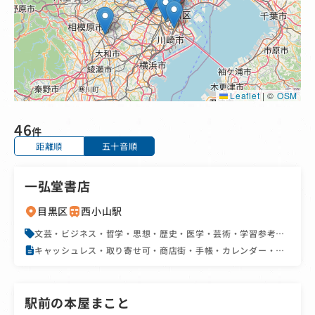
Leaflet
|
©
OSM
46
件
距離順
五十音順
一弘堂書店
目黒区
西小山駅
文芸・ビジネス・哲学・思想・歴史・医学・芸術・学習参考
書・辞書・実用書・資格書・地図・旅行書・絵本・児童書・
キャッシュレス・取り寄せ可・商店街・手帳・カレンダー・駅
BL・文庫・新書・雑誌・コミック・アダルト
近
駅前の本屋まこと