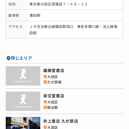
住所
東京都大田区西蒲田７－４８－１１
最寄駅
蒲田駅
アクセス
ＪＲ京浜東北線蒲田駅西口 東急多摩川線・池上線蒲
田駅
同じエリア
雄美堂書店
大田区
久が原駅
栄文堂書店
大田区
糀谷駅
井上書店 久が原店
大田区