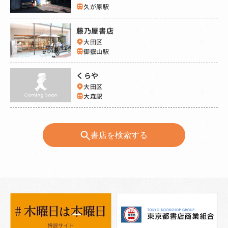
久が原駅
藤乃屋書店
大田区
御嶽山駅
くらや
大田区
大森駅
書店を検索する